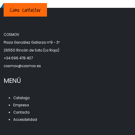
Como contactar
COSMOV
Plaza González Gallarza nº9 - 3º
26550 Rincón de Soto (La Rioja)
+34 696 478 407
c
osmov@cosmov.es
MENÚ
Catalogo
Empresa
Contacto
Accesibilidad