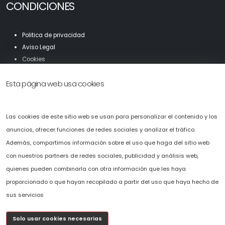
CONDICIONES
Politica de privacidad
Aviso Legal
Cookies
Mapa Web
Esta página web usa cookies
Accesibilidad
Solicítenos presupuesto sin compromiso.
Las cookies de este sitio web se usan para personalizar el contenido y los
Puede ponerse en contacto con nosotros llamando al
+34 696 478 407
o
anuncios, ofrecer funciones de redes sociales y analizar el tráfico.
completando el fomulario de solicitud de presupuesto que hemos
Además, compartimos información sobre el uso que haga del sitio web
puesto a su disposición en la web.
con nuestros partners de redes sociales, publicidad y análisis web,
c
osmov@cosmov.es
quienes pueden combinarla con otra información que les haya
proporcionado o que hayan recopilado a partir del uso que haya hecho de
sus servicios
Solo usar cookies necesarias