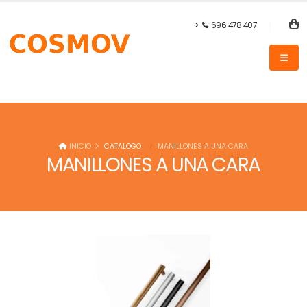
696 478 407
INICIO
CATALOGO
MANILLONES A UNA CARA
MANILLONES A UNA CARA