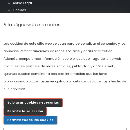
Aviso Legal
Cookies
Mapa Web
Esta página web usa cookies
Accesibilidad
Solicítenos presupuesto sin compromiso.
Las cookies de este sitio web se usan para personalizar el contenido y los
Puede ponerse en contacto con nosotros llamando al
+34 696 478 407
o
anuncios, ofrecer funciones de redes sociales y analizar el tráfico.
completando el fomulario de solicitud de presupuesto que hemos
Además, compartimos información sobre el uso que haga del sitio web
puesto a su disposición en la web.
con nuestros partners de redes sociales, publicidad y análisis web,
c
osmov@cosmov.es
quienes pueden combinarla con otra información que les haya
proporcionado o que hayan recopilado a partir del uso que haya hecho de
sus servicios
Solo usar cookies necesarias
Permitir la selección
Permitir todas las cookies