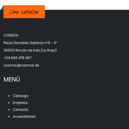
Como contactar
COSMOV
Plaza González Gallarza nº9 - 3º
26550 Rincón de Soto (La Rioja)
+34 696 478 407
c
osmov@cosmov.es
MENÚ
Catalogo
Empresa
Contacto
Accesibilidad