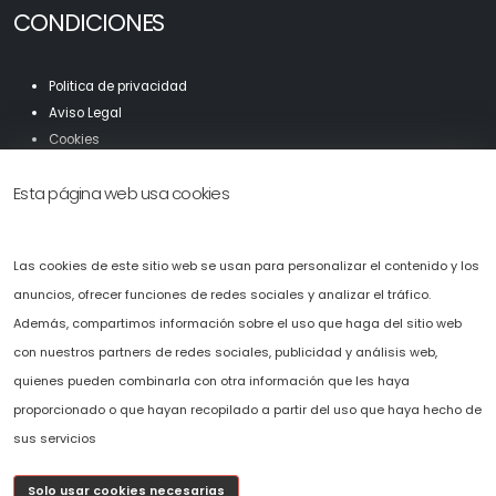
CONDICIONES
Politica de privacidad
Aviso Legal
Cookies
Mapa Web
Esta página web usa cookies
Accesibilidad
Solicítenos presupuesto sin compromiso.
Las cookies de este sitio web se usan para personalizar el contenido y los
Puede ponerse en contacto con nosotros llamando al
+34 696 478 407
o
anuncios, ofrecer funciones de redes sociales y analizar el tráfico.
completando el fomulario de solicitud de presupuesto que hemos
Además, compartimos información sobre el uso que haga del sitio web
puesto a su disposición en la web.
con nuestros partners de redes sociales, publicidad y análisis web,
c
osmov@cosmov.es
quienes pueden combinarla con otra información que les haya
proporcionado o que hayan recopilado a partir del uso que haya hecho de
sus servicios
Solo usar cookies necesarias