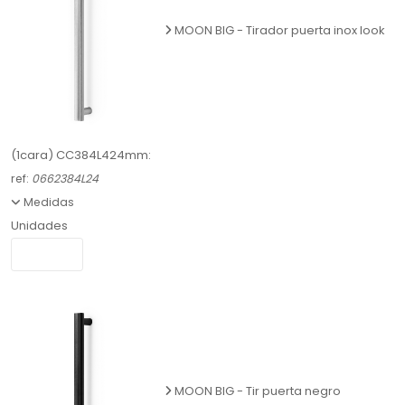
MOON BIG - Tirador puerta inox look
(1cara) CC384L424mm:
ref:
0662384L24
Medidas
Unidades
MOON BIG - Tir puerta negro