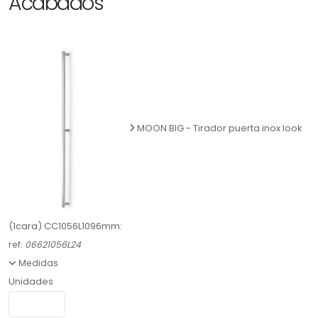
Acabados
MOON BIG - Tirador puerta inox look
(1cara) CC1056L1096mm:
ref:
06621056L24
Medidas
Unidades