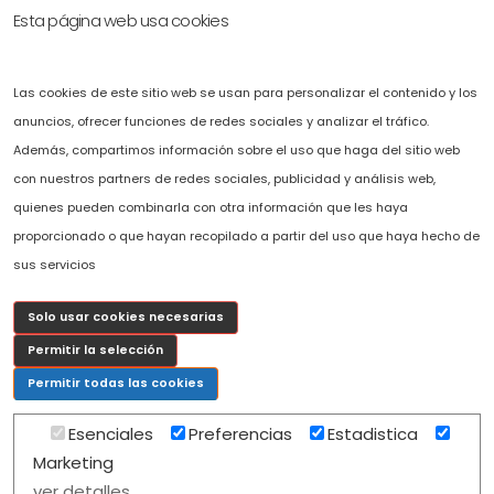
Esta página web usa cookies
Accesibilidad
Solicítenos presupuesto sin compromiso.
Las cookies de este sitio web se usan para personalizar el contenido y los
Puede ponerse en contacto con nosotros llamando al
+34 696 478 407
o
anuncios, ofrecer funciones de redes sociales y analizar el tráfico.
completando el fomulario de solicitud de presupuesto que hemos
Además, compartimos información sobre el uso que haga del sitio web
puesto a su disposición en la web.
con nuestros partners de redes sociales, publicidad y análisis web,
c
osmov@cosmov.es
quienes pueden combinarla con otra información que les haya
proporcionado o que hayan recopilado a partir del uso que haya hecho de
sus servicios
Solo usar cookies necesarias
Permitir la selección
Permitir todas las cookies
Esenciales
Preferencias
Estadistica
Marketing
Copyright 2026 COSMOV. |
Mapa Web
|
Diseño realizado por Isla Cloud Solutions
ver detalles