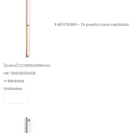
MOON BIG - Tir puerta cava cepillado
(1cara) CC1056L1096mm:
ref:
06621056L618
Medidas
Unidades