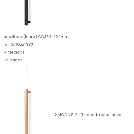
cepillado (1cara) CC384L424mm:
ref:
0662384L30
Medidas
Unidades
MOON BIG - Tir puerta laton cava