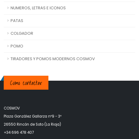
NUMEROS, LETRAS E ICONOS
PATAS
COLGADOR
POMO
TIRADORES Y POMOS MODERNOS COSMOV
Como contactar
COSMOV
Plaza González Gallarza nº9 - 3º
26550 Rincón de Soto (La Rioja)
+34 696 478 407