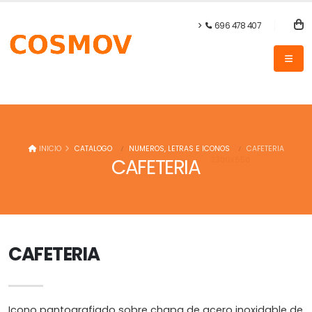
696 478 407
INICIO
CATALOGO
NUMEROS, LETRAS E ICONOS
CAFETERIA
CAFETERIA
CAFETERIA
Icono pantografiado sobre chapa de acero inoxidable de