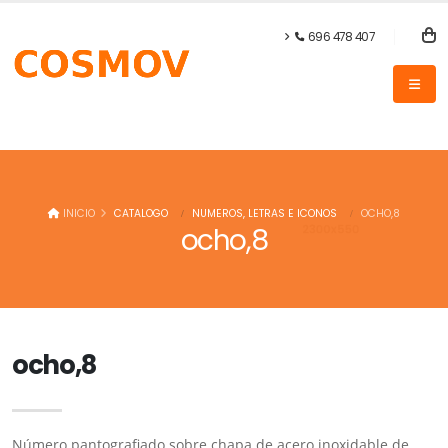
696 478 407
INICIO
CATALOGO
NUMEROS, LETRAS E ICONOS
OCHO,8
ocho,8
ocho,8
Número pantografiado sobre chapa de acero inoxidable de