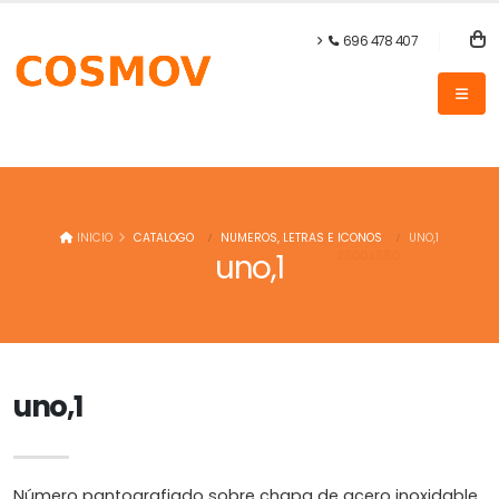
696 478 407
INICIO
CATALOGO
NUMEROS, LETRAS E ICONOS
UNO,1
uno,1
uno,1
Número pantografiado sobre chapa de acero inoxidable