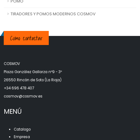
POMO
TIRADORES Y POMOS MODERNOS COSMOV
Como contactar
COSMOV
Plaza González Gallarza nº9 - 3º
26550 Rincón de Soto (La Rioja)
+34 696 478 407
c
osmov@cosmov.es
MENÚ
Catalogo
Empresa