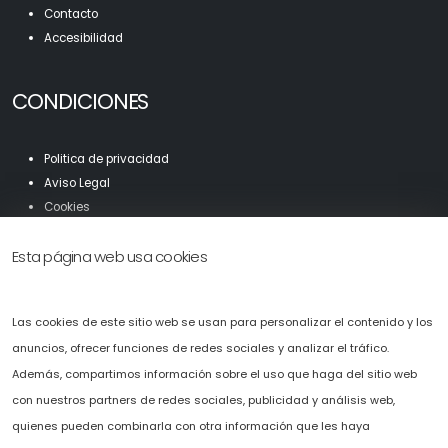
Contacto
Accesibilidad
CONDICIONES
Politica de privacidad
Aviso Legal
Cookies
Mapa Web
Esta página web usa cookies
Accesibilidad
Solicítenos presupuesto sin compromiso.
Las cookies de este sitio web se usan para personalizar el contenido y los
Puede ponerse en contacto con nosotros llamando al
+34 696 478 407
o
anuncios, ofrecer funciones de redes sociales y analizar el tráfico.
completando el fomulario de solicitud de presupuesto que hemos
Además, compartimos información sobre el uso que haga del sitio web
puesto a su disposición en la web.
con nuestros partners de redes sociales, publicidad y análisis web,
c
osmov@cosmov.es
quienes pueden combinarla con otra información que les haya