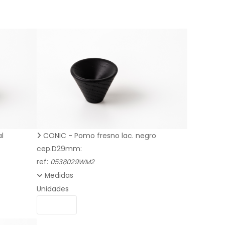
l
CONIC - Pomo fresno lac. negro
cep.D29mm:
ref:
0538029WM2
Medidas
Unidades