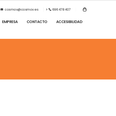
cosmov@cosmov.es
696 478 407
EMPRESA
CONTACTO
ACCESIBILIDAD