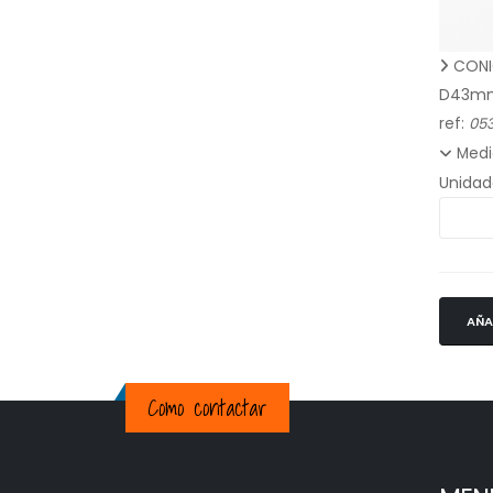
CONI
D43m
ref:
05
Medi
Unidad
AÑA
Como contactar