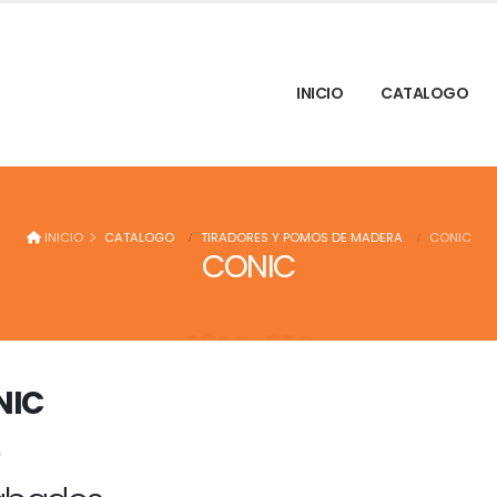
INICIO
CATALOGO
INICIO
CATALOGO
TIRADORES Y POMOS DE MADERA
CONIC
CONIC
NIC