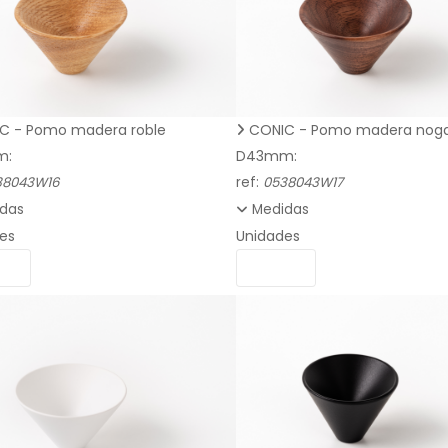
C - Pomo madera roble
CONIC - Pomo madera noga
m:
D43mm:
38043W16
ref:
0538043W17
das
Medidas
es
Unidades