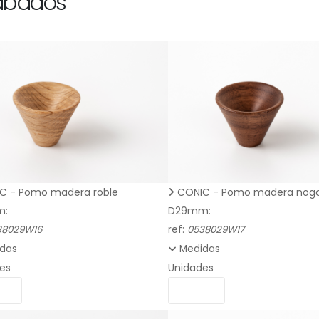
abados
C - Pomo madera roble
CONIC - Pomo madera noga
m:
D29mm:
38029W16
ref:
0538029W17
das
Medidas
es
Unidades