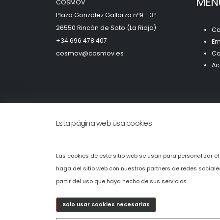
MEN
COSMOV
Plaza González Gallarza nº9 - 3º
26550 Rincón de Soto (La Rioja)
Ca
+34 696 478 407
Em
c
osmov@cosmov.es
Co
Ac
Esta página web usa cookies
Las cookies de este sitio web se usan para personalizar el
haga del sitio web con nuestros partners de redes social
partir del uso que haya hecho de sus servicios
Solo usar cookies necesarias