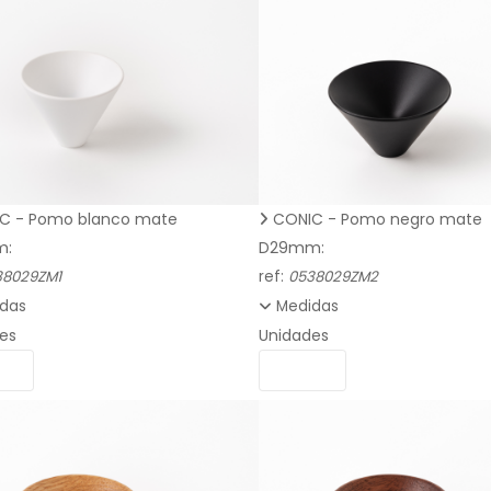
C - Pomo blanco mate
CONIC - Pomo negro mate
m:
D29mm:
38029ZM1
ref:
0538029ZM2
das
Medidas
es
Unidades