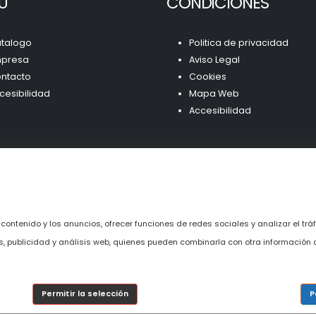
Ú
CONDICIONES
talogo
Politica de privacidad
presa
Aviso Legal
ntacto
Cookies
cesibilidad
Mapa Web
Accesibilidad
 contenido y los anuncios, ofrecer funciones de redes sociales y analizar el t
es, publicidad y análisis web, quienes pueden combinarla con otra información
Permitir la selección
P