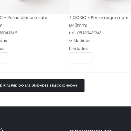
C - Pomo blanco mate
CONIC - Pomo negro mate
m:
D43mm:
38043ZM1
ref:
0538043ZM2
das
Medidas
es
Unidades
DIR AL PEDIDO LAS UNIDADES SELECCIONADAS