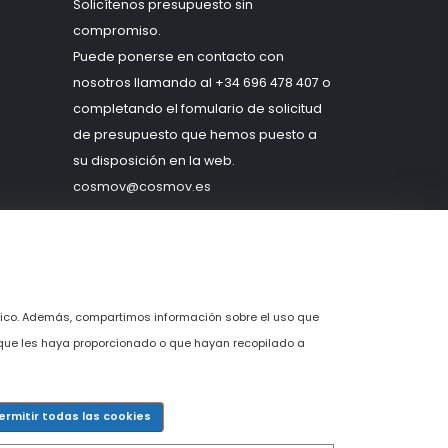
Solicítenos presupuesto sin
compromiso.
Puede ponerse en contacto con
nosotros llamando al
+34 696 478 407
o
completando el fomulario de solicitud
de presupuesto que hemos puesto a
su disposición en la web.
c
osmov@cosmov.es
ráfico. Además, compartimos información sobre el uso que
 que les haya proporcionado o que hayan recopilado a
ermitir todas las cookies