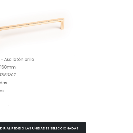
- Asa latón brillo
L168mm:
7160Z07
das
es
DIR AL PEDIDO LAS UNIDADES SELECCIONADAS