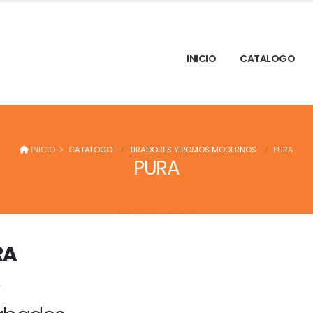
INICIO
CATALOGO
INICIO
CATALOGO
TIRADORES Y POMOS MODERNOS
PURA
PURA
RA