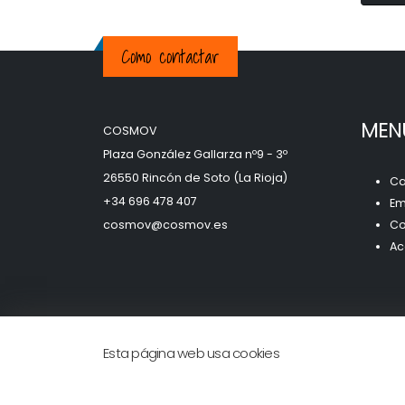
Como contactar
MEN
COSMOV
Plaza González Gallarza nº9 - 3º
26550 Rincón de Soto (La Rioja)
Ca
+34 696 478 407
Em
c
osmov@cosmov.es
Co
Ac
Esta página web usa cookies