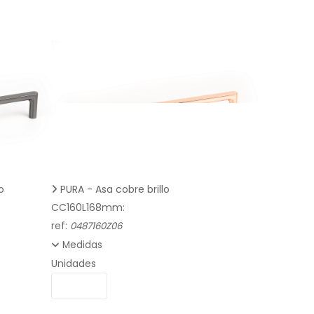
o
PURA - Asa cobre brillo
CC160L168mm:
ref:
0487160Z06
Medidas
Unidades