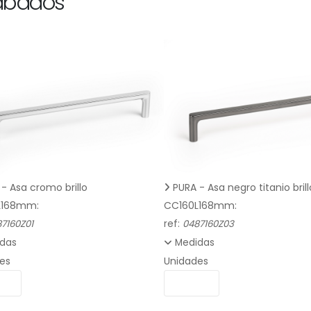
abados
- Asa cromo brillo
PURA - Asa negro titanio brill
L168mm:
CC160L168mm:
7160Z01
ref:
0487160Z03
das
Medidas
es
Unidades