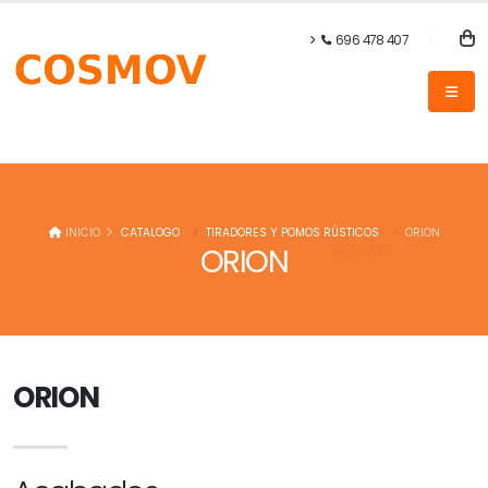
696 478 407
INICIO
CATALOGO
TIRADORES Y POMOS RÚSTICOS
ORION
ORION
ORION