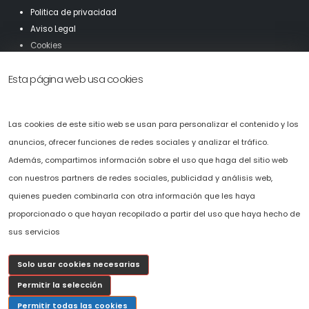
Politica de privacidad
Aviso Legal
Cookies
Mapa Web
Esta página web usa cookies
Accesibilidad
Solicítenos presupuesto sin compromiso.
Las cookies de este sitio web se usan para personalizar el contenido y los
Puede ponerse en contacto con nosotros llamando al
+34 696 478 407
o
anuncios, ofrecer funciones de redes sociales y analizar el tráfico.
completando el fomulario de solicitud de presupuesto que hemos
Además, compartimos información sobre el uso que haga del sitio web
puesto a su disposición en la web.
con nuestros partners de redes sociales, publicidad y análisis web,
c
osmov@cosmov.es
quienes pueden combinarla con otra información que les haya
proporcionado o que hayan recopilado a partir del uso que haya hecho de
sus servicios
Solo usar cookies necesarias
Permitir la selección
Permitir todas las cookies