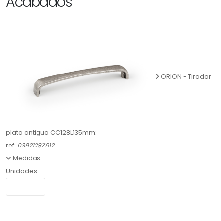
Acabados
ORION - Tirador
plata antigua CC128L135mm:
ref:
0392128Z612
Medidas
Unidades