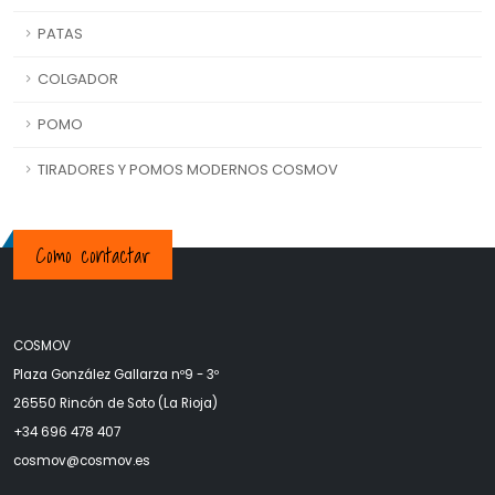
PATAS
COLGADOR
POMO
TIRADORES Y POMOS MODERNOS COSMOV
Como contactar
COSMOV
Plaza González Gallarza nº9 - 3º
26550 Rincón de Soto (La Rioja)
+34 696 478 407
c
osmov@cosmov.es