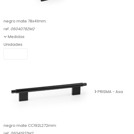
negro mate 78x41mm:
ref:
0604078ZM2
Medidas
Unidades
PRISMA - Asa
negro mate CC192L272mm:
ref:
0604192ZM2