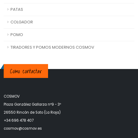
PATAS
COLGADOR
POMO
TIRADORES Y POMOS MODERNOS COSMOV
Como contactar
COSMOV
Plaza González Gallarza nº9 - 3º
26550 Rincón de Soto (La Rioja)
+34 696 478 407
c
osmov@cosmov.es