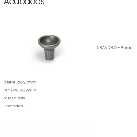
Acabados
RAVIOLO - Pomo
peltre 29x27mm:
ref:
0405029Z610
Medidas
Unidades