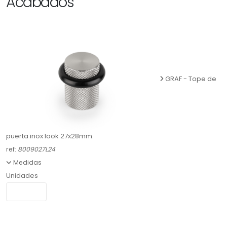
Acabados
GRAF - Tope de
puerta inox look 27x28mm:
ref:
8009027L24
Medidas
Unidades