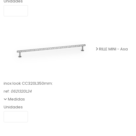
Unidades
RILLE MINI - Asa
inox look CC320L350mm:
ref:
0621320L24
Medidas
Unidades