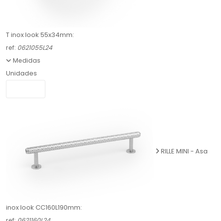
T inox look 55x34mm:
ref:
0621055L24
Medidas
Unidades
RILLE MINI - Asa
inox look CC160L190mm:
ref:
0621160L24