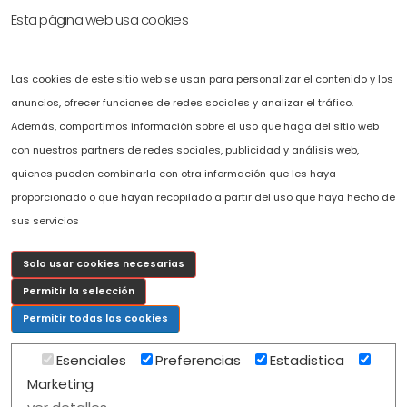
Esta página web usa cookies
Accesibilidad
Solicítenos presupuesto sin compromiso.
Las cookies de este sitio web se usan para personalizar el contenido y los
Puede ponerse en contacto con nosotros llamando al
+34 696 478 407
o
anuncios, ofrecer funciones de redes sociales y analizar el tráfico.
completando el fomulario de solicitud de presupuesto que hemos
Además, compartimos información sobre el uso que haga del sitio web
puesto a su disposición en la web.
con nuestros partners de redes sociales, publicidad y análisis web,
c
osmov@cosmov.es
quienes pueden combinarla con otra información que les haya
proporcionado o que hayan recopilado a partir del uso que haya hecho de
sus servicios
Solo usar cookies necesarias
Permitir la selección
Permitir todas las cookies
Esenciales
Preferencias
Estadistica
Marketing
Copyright 2026 COSMOV. |
Mapa Web
|
Diseño realizado por Isla Cloud Solutions