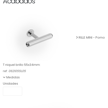
Acabados
RILLE MINI - Pomo
T niquel brillo 55x34mm:
ref:
0621055L05
Medidas
Unidades