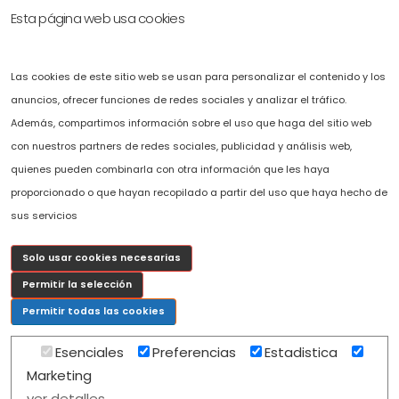
Esta página web usa cookies
Accesibilidad
Solicítenos presupuesto sin compromiso.
Las cookies de este sitio web se usan para personalizar el contenido y los
Puede ponerse en contacto con nosotros llamando al
+34 696 478 407
o
anuncios, ofrecer funciones de redes sociales y analizar el tráfico.
completando el fomulario de solicitud de presupuesto que hemos
Además, compartimos información sobre el uso que haga del sitio web
puesto a su disposición en la web.
con nuestros partners de redes sociales, publicidad y análisis web,
c
osmov@cosmov.es
quienes pueden combinarla con otra información que les haya
proporcionado o que hayan recopilado a partir del uso que haya hecho de
sus servicios
Solo usar cookies necesarias
Permitir la selección
Permitir todas las cookies
Esenciales
Preferencias
Estadistica
Marketing
Copyright 2026 COSMOV. |
Mapa Web
|
Diseño realizado por Isla Cloud Solutions
ver detalles