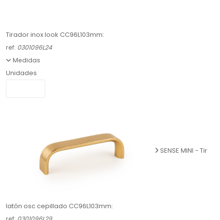
Tirador inox look CC96L103mm:
ref:
0301096L24
Medidas
Unidades
SENSE MINI - Tir
latón osc cepillado CC96L103mm:
ref:
0301096L29